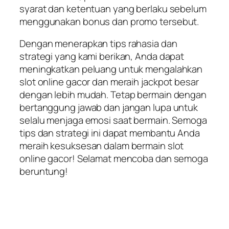
syarat dan ketentuan yang berlaku sebelum
menggunakan bonus dan promo tersebut.
Dengan menerapkan tips rahasia dan
strategi yang kami berikan, Anda dapat
meningkatkan peluang untuk mengalahkan
slot online gacor dan meraih jackpot besar
dengan lebih mudah. Tetap bermain dengan
bertanggung jawab dan jangan lupa untuk
selalu menjaga emosi saat bermain. Semoga
tips dan strategi ini dapat membantu Anda
meraih kesuksesan dalam bermain slot
online gacor! Selamat mencoba dan semoga
beruntung!