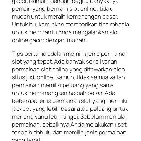
gacor. Namun, dengan begitu banyaknya
pemain yang bermain slot online, tidak
mudah untuk meraih kemenangan besar.
Untuk itu, kami akan memberikan tips rahasia
untuk membantu Anda mengalahkan slot
online gacor dengan mudah!
Tips pertama adalah memilih jenis permainan
slot yang tepat. Ada banyak sekali varian
permainan slot online yang ditawarkan oleh
situs judi online. Namun, tidak semua varian
permainan memiliki peluang yang sama
untuk memenangkan hadiah besar. Ada
beberapa jenis permainan slot yang memiliki
jackpot yang lebih besar atau peluang untuk
menang yang lebih tinggi. Sebelum memulai
permainan, sebaiknya Anda melakukan riset
terlebih dahulu dan memilih jenis permainan
yang tepat.