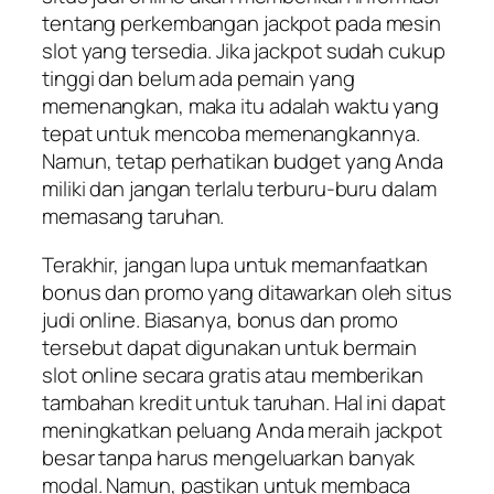
tentang perkembangan jackpot pada mesin
slot yang tersedia. Jika jackpot sudah cukup
tinggi dan belum ada pemain yang
memenangkan, maka itu adalah waktu yang
tepat untuk mencoba memenangkannya.
Namun, tetap perhatikan budget yang Anda
miliki dan jangan terlalu terburu-buru dalam
memasang taruhan.
Terakhir, jangan lupa untuk memanfaatkan
bonus dan promo yang ditawarkan oleh situs
judi online. Biasanya, bonus dan promo
tersebut dapat digunakan untuk bermain
slot online secara gratis atau memberikan
tambahan kredit untuk taruhan. Hal ini dapat
meningkatkan peluang Anda meraih jackpot
besar tanpa harus mengeluarkan banyak
modal. Namun, pastikan untuk membaca