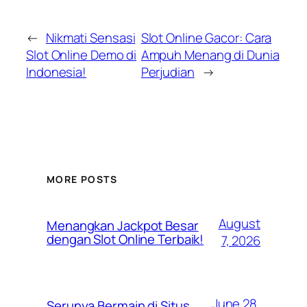
←
Nikmati Sensasi
Slot Online Gacor: Cara
Slot Online Demo di
Ampuh Menang di Dunia
Indonesia!
Perjudian
→
MORE POSTS
August
Menangkan Jackpot Besar
dengan Slot Online Terbaik!
7, 2026
June 28,
Serunya Bermain di Situs