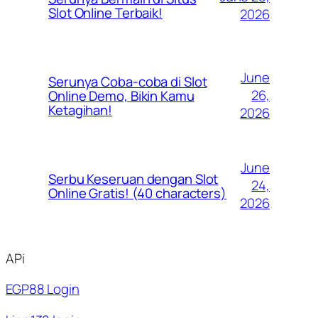
Slot Online Terbaik!
2026
June
Serunya Coba-coba di Slot
26,
Online Demo, Bikin Kamu
Ketagihan!
2026
June
Serbu Keseruan dengan Slot
24,
Online Gratis! (40 characters)
2026
APi
EGP88 Login