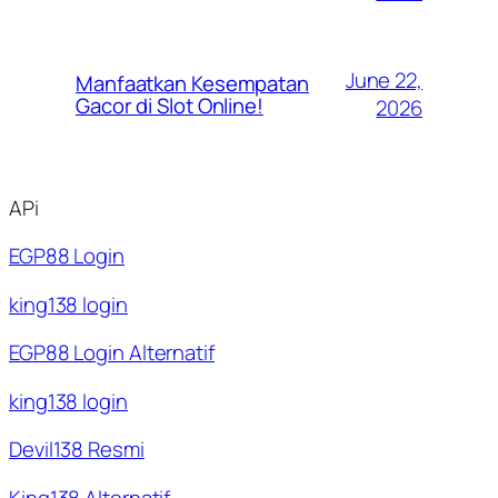
June 22,
Manfaatkan Kesempatan
Gacor di Slot Online!
2026
APi
EGP88 Login
king138 login
EGP88 Login Alternatif
king138 login
Devil138 Resmi
King138 Alternatif