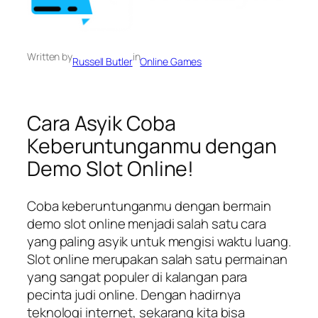
Written by
in
Russell Butler
Online Games
Cara Asyik Coba
Keberuntunganmu dengan
Demo Slot Online!
Coba keberuntunganmu dengan bermain
demo slot online menjadi salah satu cara
yang paling asyik untuk mengisi waktu luang.
Slot online merupakan salah satu permainan
yang sangat populer di kalangan para
pecinta judi online. Dengan hadirnya
teknologi internet, sekarang kita bisa