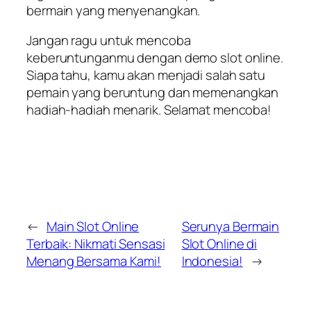
bermain yang menyenangkan.
Jangan ragu untuk mencoba
keberuntunganmu dengan demo slot online.
Siapa tahu, kamu akan menjadi salah satu
pemain yang beruntung dan memenangkan
hadiah-hadiah menarik. Selamat mencoba!
←
Main Slot Online
Serunya Bermain
Terbaik: Nikmati Sensasi
Slot Online di
Menang Bersama Kami!
Indonesia!
→