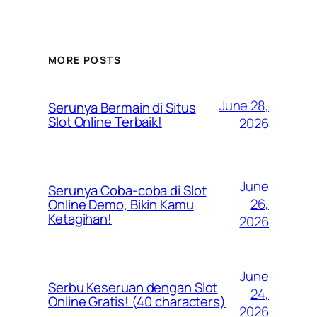
MORE POSTS
June 28,
Serunya Bermain di Situs
Slot Online Terbaik!
2026
June
Serunya Coba-coba di Slot
26,
Online Demo, Bikin Kamu
Ketagihan!
2026
June
Serbu Keseruan dengan Slot
24,
Online Gratis! (40 characters)
2026