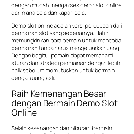
dengan mudah mengakses demo slot online
dari mana saja dan kapan saja.
Demo slot online adalah versi percobaan dari
permainan slot yang sebenarnya. Hal ini
memungkinkan para pemain untuk mencoba
permainan tanpa harus mengeluarkan uang.
Dengan begitu, pemain dapat memahami
aturan dan strategi permainan dengan lebih
baik sebelum memutuskan untuk bermain
dengan uang asli.
Raih Kemenangan Besar
dengan Bermain Demo Slot
Online
Selain kesenangan dan hiburan, bermain